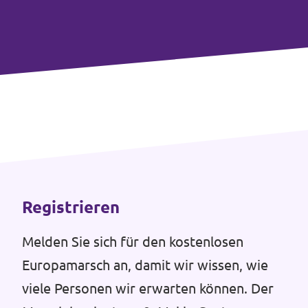
Unsere Events
Doneer voor Volt België
Doe mee met Volt Europa
Homepage
Registrieren
Melden Sie sich für den kostenlosen
Europamarsch an, damit wir wissen, wie
Vrijwilliger
viele Personen wir erwarten können. Der
Website Volt Belgien