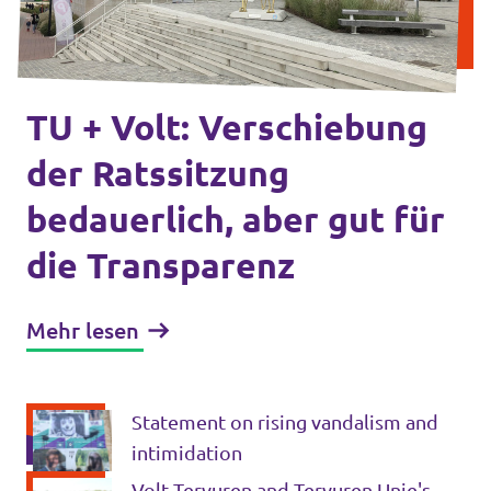
Unsere Events
TU + Volt: Verschiebung
Doneer voor Volt België
der Ratssitzung
bedauerlich, aber gut für
Doe mee met Volt Europa
die Transparenz
Homepage
Mehr lesen
Statement on rising vandalism and
Vrijwilliger
intimidation
Website Volt Belgien
Volt Tervuren and Tervuren Unie's