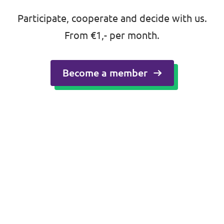
Participate, cooperate and decide with us.
Stellenangebote
From €1,- per month.
Freiwillige
Kontakt
Become a member