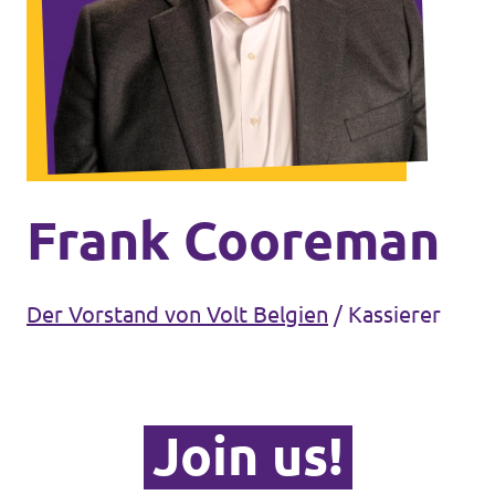
Volt France
Unsere Events
Volt Deutschland
Volt UK
Spenden
Mitglied werden
Frank Cooreman
Homepage
Der Vorstand von Volt Belgien
/
Kassierer
Werde Mitglied
Join us!