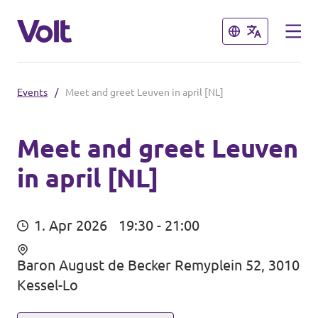
Schließen
Schließen
Events
/
Meet and greet Leuven in april [NL]
Sprache auswählen
Deutsch
Meet and greet Leuven
in april [NL]
Programm
Über Volt
Unsere benachbarten Chapters
1. Apr 2026
19:30 - 21:00
Menschen
Volt Nederland
Baron August de Becker Remyplein 52, 3010
Kessel-Lo
Volt Letzebuerg
Neuigkeiten