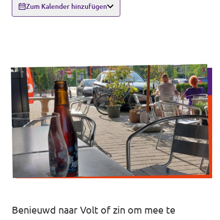
Volt France
Zum Kalender hinzufügen
Unsere Events
Volt Deutschland
Volt UK
Spenden
Mitglied werden
Homepage
Werde Mitglied
Benieuwd naar Volt of zin om mee te